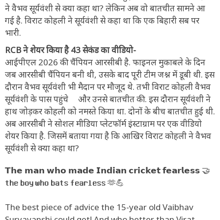
ने वैभव सूर्यवंशी से क्या कहा था? लेकिन अब वो बातचीत सामने आ
गई है. विराट कोहली ने सूर्यवंशी से कहा था कि एक बिहारी सब पर
भारी.
RCB ने शेयर किया है 43 सेकंड का वीडियो-
आईपीएल 2026 की चैंपियन आरसीबी है. फाइनल मुकाबले के दिन
जब आरसीबी चैंपियन बनी थी, उसके बाद पूरी टीम जश्न में डूबी थी. इस
दौरान वैभव सूर्यवंशी भी मैदान पर मौजूद थे. तभी विराट कोहली वैभव
सूर्यवंशी के पास पहुंचे और उनसे बातचीत की. इस दौरान सूर्यवंशी ने
हाथ जोड़कर कोहली को नमस्ते किया था. दोनों के बीच बातचीत हुई थी.
अब आरसीबी ने सोशल मीडिया प्लेटफॉर्म इंस्टाग्राम पर एक वीडियो
शेयर किया है. जिसमें बताया गया है कि आखिर विराट कोहली ने वैभव
सूर्यवंशी से क्या कहा था?
𝗧𝗵𝗲 𝗺𝗮𝗻 𝘄𝗵𝗼 𝗺𝗮𝗱𝗲 𝗜𝗻𝗱𝗶𝗮𝗻 𝗰𝗿𝗶𝗰𝗸𝗲𝘁 𝗳𝗲𝗮𝗿𝗹𝗲𝘀𝘀 🤝
𝘁𝗵𝗲 𝗯𝗼𝘆 𝘄𝗵𝗼 𝗯𝗮𝘁𝘀 𝗳𝗲𝗮𝗿𝗹𝗲𝘀𝘀 🫶💪
The best piece of advice the 15-year old Vaibhav
Suryavanshi could get! And who better than Virat