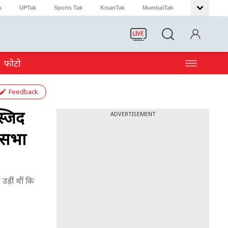
k
UPTak
Sports Tak
KisanTak
MumbaiTak
LIVE
फोटो
Feedback
्जिद
ADVERTISEMENT
ोकसभा
उड़ीं थीं कि