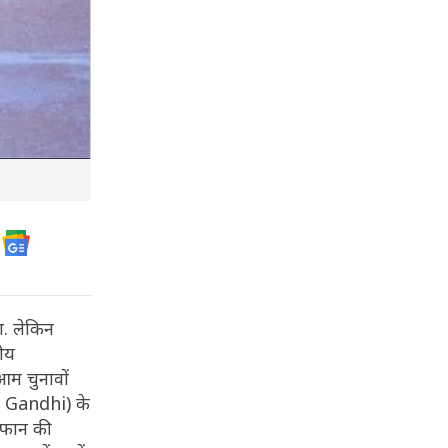
ा. लेकिन
ीय
आम चुनावों
v Gandhi) के
तूफान की