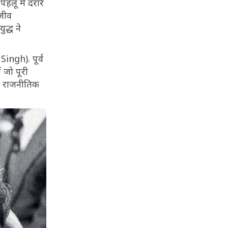
लू में दरारें
ाजीव
द्ध ने
ingh). पूर्व
ं जो पूरी
के राजनीतिक