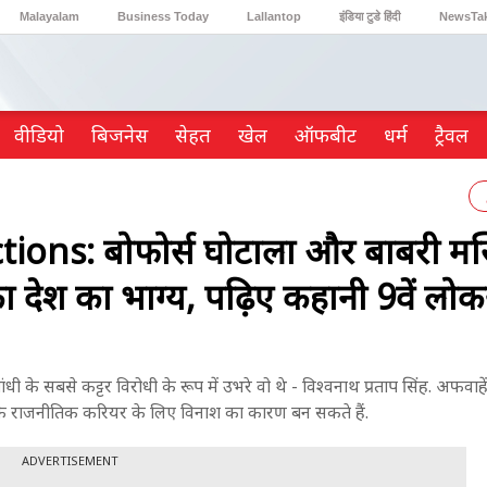
Malayalam
Business Today
Lallantop
इंडिया टुडे हिंदी
NewsTa
Reader’s Digest
Astro Tak
Gaming
वीडियो
ब‍िजनेस
सेहत
खेल
ऑफबीट
धर्म
ट्रैवल
ons: बोफोर्स घोटाला और बाबरी मस
लटका देश का भाग्य, पढ़िए कहानी 9वें ल
के सबसे कट्टर विरोधी के रूप में उभरे वो थे - विश्वनाथ प्रताप सिंह. अफवाहें 
ीव के राजनीतिक करियर के लिए विनाश का कारण बन सकते हैं.
ADVERTISEMENT