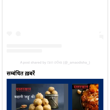
A post shared by ଆମ ଓଡିଶା (@_amaodisha_)
सम्बंधित ख़बरें