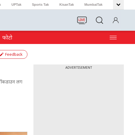
k
UPTak
Sports Tak
KisanTak
MumbaiTak
LIVE
फोटो
Feedback
ADVERTISEMENT
ें लॉकडाउन लग