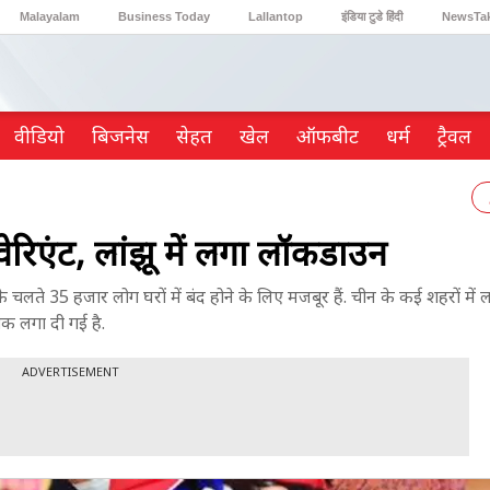
Malayalam
Business Today
Lallantop
इंडिया टुडे हिंदी
NewsTa
Reader’s Digest
Astro Tak
Gaming
वीडियो
ब‍िजनेस
सेहत
खेल
ऑफबीट
धर्म
ट्रैवल
 वेरिएंट, लांझू में लगा लॉकडाउन
मण के चलते 35 हजार लोग घरों में बंद होने के लिए मजबूर हैं. चीन के कई शहरों म
ोक लगा दी गई है.
ADVERTISEMENT