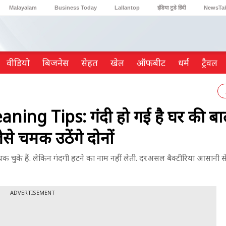
Malayalam
Business Today
Lallantop
इंडिया टुडे हिंदी
NewsTa
Reader’s Digest
Astro Tak
Gaming
वीडियो
ब‍िजनेस
सेहत
खेल
ऑफबीट
धर्म
ट्रैवल
ng Tips: गंदी हो गई है घर की बा
से चमक उठेंगे दोनों
 हैं. लेकिन गंदगी हटने का नाम नहीं लेती. दरअसल बैक्टीरिया आसानी से 
ADVERTISEMENT