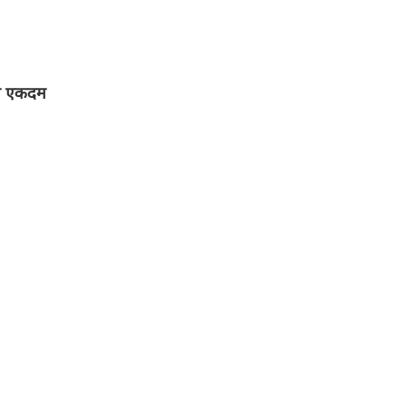
गा एकदम