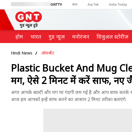
GNTTV
বাংলা
Aaj Tak
India Today
BT Bazaar
Cosmopolitan
Harper's Bazaar
Northeast
Brides Today
होम
भारत
गुड न्यूज़
मनोरंजन
विजुअल स्टोरीज़
Hindi News
ऑफबीट
Plastic Bucket And Mug Cleani
मग, ऐसे 2 मिनट में करें साफ, नए जै
अगर आपके बाल्टी और मग पर गंदगी जम गई है और आप साफ करके थक चुके
आज हम आपको इन्हें साफ करने का आसान 2 मिनट तरीका बताएंगे.