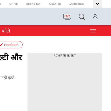
k
UPTak
Sports Tak
KisanTak
MumbaiTak
LIVE
फोटो
Feedback
ल्टी और
ADVERTISEMENT
नहीं हटते.