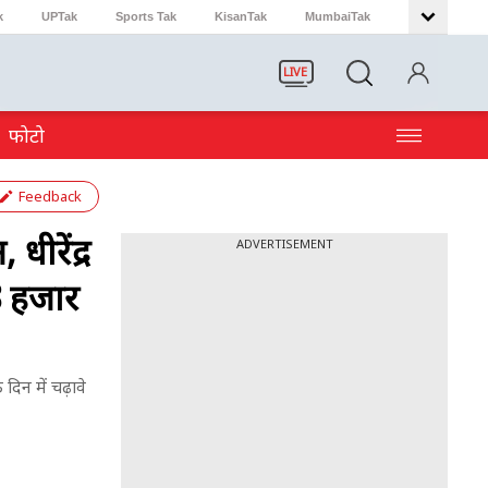
k
UPTak
Sports Tak
KisanTak
MumbaiTak
LIVE
फोटो
Feedback
ीरेंद्र
ADVERTISEMENT
68 हजार
दिन में चढ़ावे