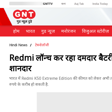
GNTTV
বাংলা
Aaj Tak
India Today
BT Bazaar
Cosmopolitan
Harper's Bazaar
Northeast
Brides Today
होम
भारत
गुड न्यूज़
मनोरंजन
विजुअल स्टोरीज़
Hindi News
टेक्नोलॉजी
Redmi लॉन्च कर रहा दमदार बैटर
शानदार
भारत में Redmi K50 Extreme Edition की कीमत को लेकर अभी तक 
रुपये के करीब हो सकती है.