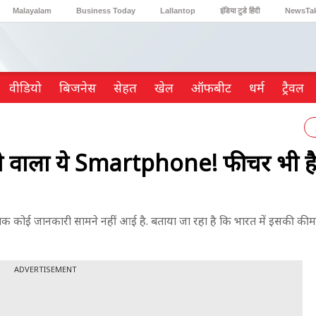
Malayalam
Business Today
Lallantop
इंडिया टुडे हिंदी
NewsTa
Reader’s Digest
Astro Tak
Gaming
वीडियो
ब‍िजनेस
सेहत
खेल
ऑफबीट
धर्म
ट्रैवल
ी वाला ये Smartphone! फीचर भी ह
कोई जानकारी सामने नहीं आई है. बताया जा रहा है कि भारत में इसकी की
ADVERTISEMENT