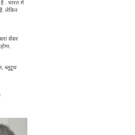
 . भारत में
ै. लेकिन
सरा सेंसर
 होगा.
 ब्लूटूथ
र