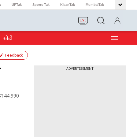
k
UPTak
Sports Tak
KisanTak
MumbaiTak
LIVE
फोटो
Feedback
ै
ADVERTISEMENT
मत 44,990