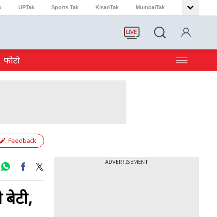
k
UPTak
Sports Tak
KisanTak
MumbaiTak
LIVE
फोटो
Feedback
ADVERTISEMENT
 बेटी,