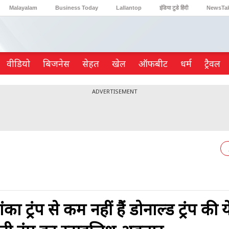
Malayalam
Business Today
Lallantop
इंडिया टुडे हिंदी
NewsTa
Reader’s Digest
Astro Tak
Gaming
वीडियो
ब‍िजनेस
सेहत
खेल
ऑफबीट
धर्म
ट्रैवल
ADVERTISEMENT
ट्रंप से कम नहीं हैं डोनाल्ड ट्रंप की ये