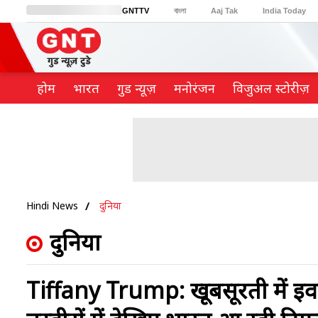
GNTTV
বাংলা
Aaj Tak
India Today
BT Bazaar
Cosmopolitan
Harper's Bazaar
Northeast
Brides Today
होम
भारत
गुड न्यूज़
मनोरंजन
विजुअल स्टोरीज़
Hindi News
दुनिया
दुनिया
Tiffany Trump: खूबसूरती में इवांका 